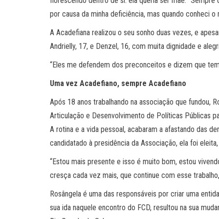
florescendo dentro de si: ela queria ser mãe. “Sempre 
por causa da minha deficiência, mas quando conheci o
A Acadefiana realizou o seu sonho duas vezes, e apesar
Andrielly, 17, e Denzel, 16, com muita dignidade e alegri
“Eles me defendem dos preconceitos e dizem que tem 
Uma vez Acadefiano, sempre Acadefiano
Após 18 anos trabalhando na associação que fundou, 
Articulação e Desenvolvimento de Políticas Públicas p
A rotina e a vida pessoal, acabaram a afastando das 
candidatado à presidência da Associação, ela foi eleita
“Estou mais presente e isso é muito bom, estou vive
cresça cada vez mais, que continue com esse trabalho,
Rosângela é uma das responsáveis por criar uma entid
sua ida naquele encontro do FCD, resultou na sua muda