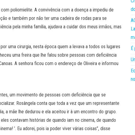
Cr
do
da com poliomielite. A convivência com a doença a impediu de
dição e também por não ter uma cadeira de rodas para se
AC
ência pela minha família, ajudava a cuidar dos meus irmãos, mas
La
m
por uma cirurgia, nesta época quem a levava a todos os lugares
É 
nheceu uma freira que lhe falou sobre pessoas com deficiência
Um
anoas. A senhora ficou com o endereço de Oliveira e informou
Eq
no
ientes, um movimento de pessoas com deficiência que se
ocializar. Rosângela conta que toda a vez que um representante
ia, a mãe lhe dedurou e ela aceitou ir à um encontro do grupo.
i… eles contavam histórias de quando iam no cinema, de quando
nema! ’. Eu adorei, pois ia poder viver várias coisas”, disse