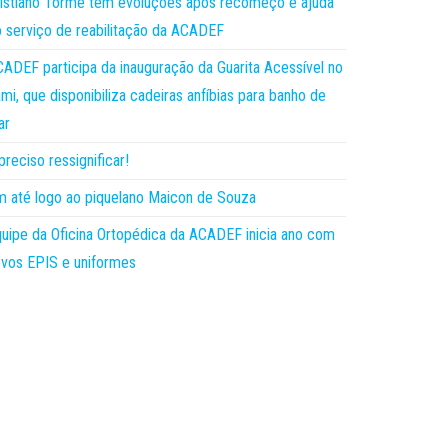
istiano Torme tem evoluções após recomeço e ajuda
 serviço de reabilitação da ACADEF
ADEF participa da inauguração da Guarita Acessível no
mi, que disponibiliza cadeiras anfíbias para banho de
ar
preciso ressignificar!
 até logo ao piquelano Maicon de Souza
uipe da Oficina Ortopédica da ACADEF inicia ano com
vos EPIS e uniformes