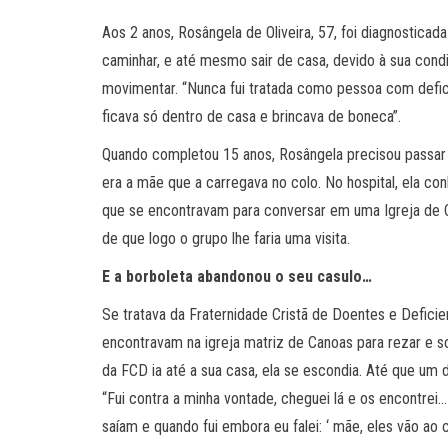
Aos 2 anos, Rosângela de Oliveira, 57, foi diagnostica
caminhar, e até mesmo sair de casa, devido à sua con
movimentar. “Nunca fui tratada como pessoa com defici
ficava só dentro de casa e brincava de boneca”.
Quando completou 15 anos, Rosângela precisou passar 
era a mãe que a carregava no colo. No hospital, ela co
que se encontravam para conversar em uma Igreja de C
de que logo o grupo lhe faria uma visita.
E a borboleta abandonou o seu casulo…
Se tratava da Fraternidade Cristã de Doentes e Defic
encontravam na igreja matriz de Canoas para rezar e s
da FCD ia até a sua casa, ela se escondia. Até que um d
“Fui contra a minha vontade, cheguei lá e os encontre
saíam e quando fui embora eu falei: ‘ mãe, eles vão ao ci