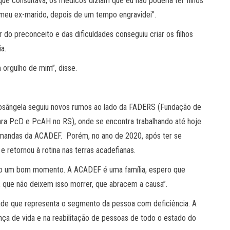
que consultava, os médicos diziam que eu não poderia ter filhos
 meu ex-marido, depois de um tempo engravidei”.
 do preconceito e das dificuldades conseguiu criar os filhos
a.
orgulho de mim”, disse.
Rosângela seguiu novos rumos ao lado da FADERS (Fundação de
ara PcD e PcAH no RS), onde se encontra trabalhando até hoje.
demandas da ACADEF. Porém, no ano de 2020, após ter se
, e retornou à rotina nas terras acadefianas.
ndo um bom momento. A ACADEF é uma família, espero que
 que não deixem isso morrer, que abracem a causa”.
ade que representa o segmento da pessoa com deficiência. A
nça de vida e na reabilitação de pessoas de todo o estado do