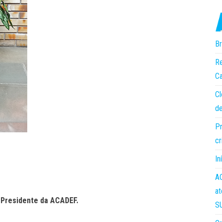
Br
Re
Ca
Cl
de
Pr
cr
In
AC
at
 Presidente da ACADEF.
S