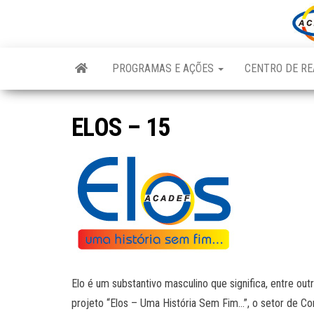
Skip
to
the
content
PROGRAMAS E AÇÕES
CENTRO DE RE
ELOS – 15
Elo é um substantivo masculino que significa, entre out
projeto “Elos – Uma História Sem Fim…”, o setor de Co