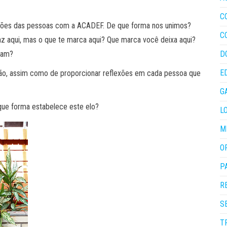
C
gações das pessoas com a ACADEF. De que forma nos unimos?
C
z aqui, mas o que te marca aqui? Que marca você deixa aqui?
sam?
D
E
ição, assim como de proporcionar reflexões em cada pessoa que
G
que forma estabelece este elo?
L
M
O
P
R
S
T