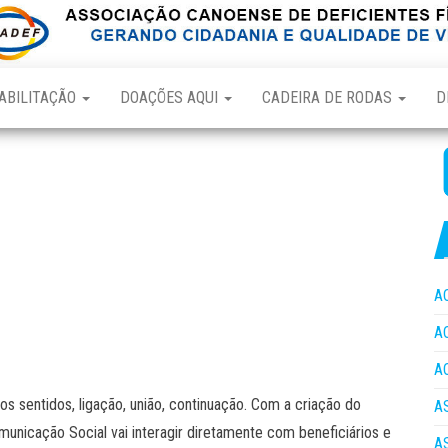
ABILITAÇÃO
DOAÇÕES AQUI
CADEIRA DE RODAS
D
A
A
A
ros sentidos, ligação, união, continuação. Com a criação do
A
municação Social vai interagir diretamente com beneficiários e
A