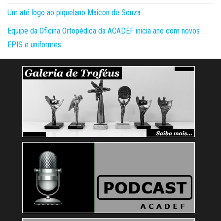
Um até logo ao piquelano Maicon de Souza
Equipe da Oficina Ortopédica da ACADEF inicia ano com novos
EPIS e uniformes