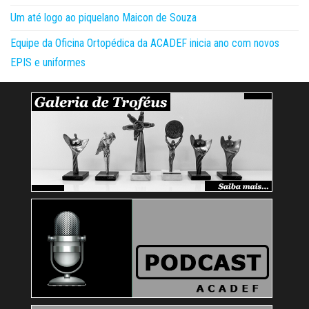
Um até logo ao piquelano Maicon de Souza
Equipe da Oficina Ortopédica da ACADEF inicia ano com novos
EPIS e uniformes