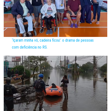
‘Içaram minha vó, cadeira ficou’: o drama de pessoas
com deficiência no RS.