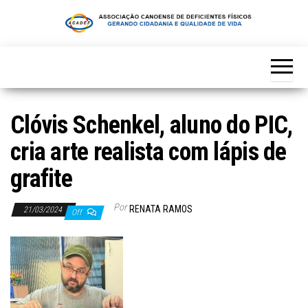
Skip
to
the
content
Clóvis Schenkel, aluno do PIC,
cria arte realista com lápis de
grafite
Por
RENATA RAMOS
21/03/2024
Off