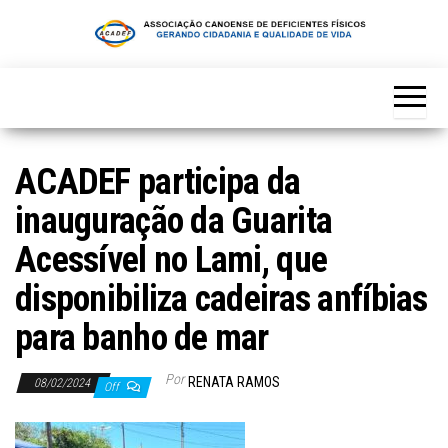
Skip
to
the
content
ACADEF participa da
inauguração da Guarita
Acessível no Lami, que
disponibiliza cadeiras anfíbias
para banho de mar
Por
RENATA RAMOS
08/02/2024
Off