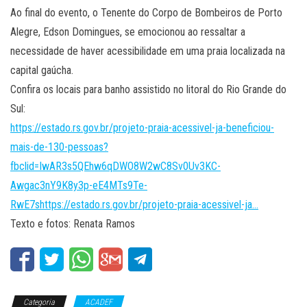
Ao final do evento, o Tenente do Corpo de Bombeiros de Porto
Alegre, Edson Domingues, se emocionou ao ressaltar a
necessidade de haver acessibilidade em uma praia localizada na
capital gaúcha.
Confira os locais para banho assistido no litoral do Rio Grande do
Sul:
https://estado.rs.gov.br/projeto-praia-acessivel-ja-beneficiou-
mais-de-130-pessoas?
fbclid=IwAR3s5QEhw6qDWO8W2wC8Sv0Uv3KC-
Awgac3nY9K8y3p-eE4MTs9Te-
RwE7shttps://estado.rs.gov.br/projeto-praia-acessivel-ja…
Texto e fotos: Renata Ramos
Categoria
ACADEF