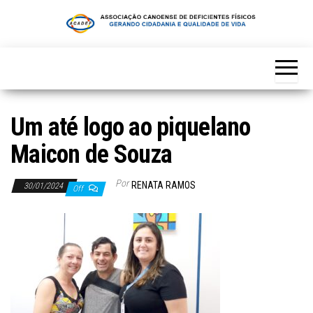
Skip
to
the
content
Um até logo ao piquelano
Maicon de Souza
Por
RENATA RAMOS
30/01/2024
Off