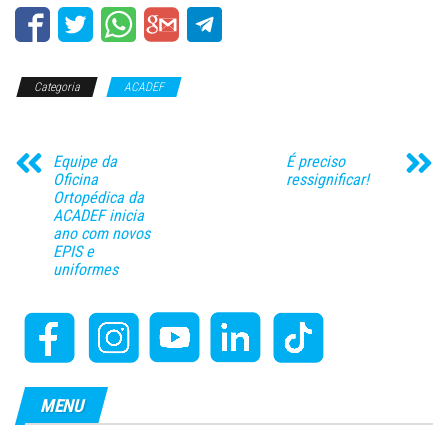
Categoria
ACADEF
Equipe da
É preciso
Oficina
ressignificar!
Ortopédica da
ACADEF inicia
ano com novos
EPIS e
uniformes
MENU