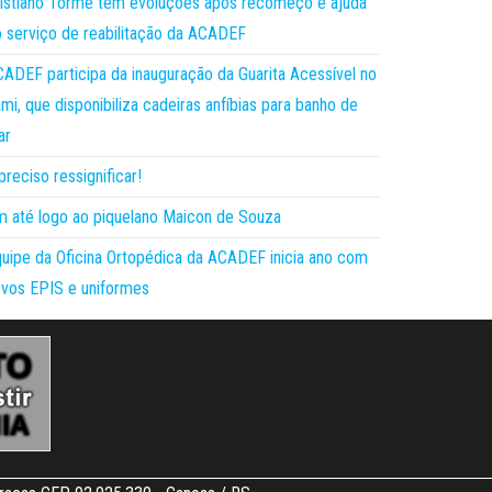
istiano Torme tem evoluções após recomeço e ajuda
 serviço de reabilitação da ACADEF
ADEF participa da inauguração da Guarita Acessível no
mi, que disponibiliza cadeiras anfíbias para banho de
ar
preciso ressignificar!
 até logo ao piquelano Maicon de Souza
uipe da Oficina Ortopédica da ACADEF inicia ano com
vos EPIS e uniformes