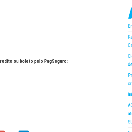
Br
Re
Ca
Cl
redito ou boleto pelo PagSeguro:
de
Pr
cr
In
AC
at
S