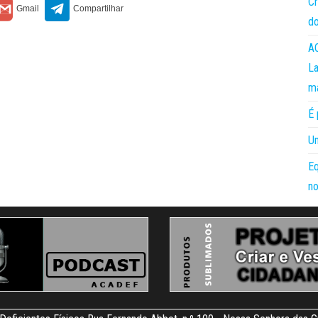
Cr
do
AC
La
m
É 
Um
Eq
no