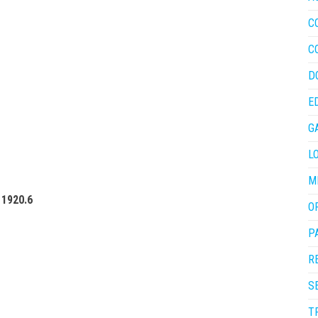
C
C
D
E
G
L
M
 1920.6
O
P
R
S
T