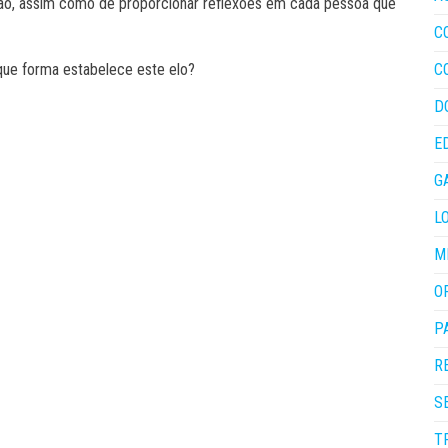
ição, assim como de proporcionar reflexões em cada pessoa que
C
que forma estabelece este elo?
C
D
E
G
L
M
O
P
R
S
T