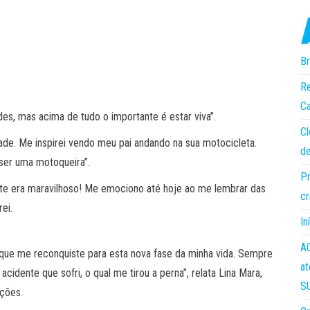
Br
Re
Ca
es, mas acima de tudo o importante é estar viva”.
Cl
de. Me inspirei vendo meu pai andando na sua motocicleta.
de
ser uma motoqueira”.
Pr
te era maravilhoso! Me emociono até hoje ao me lembrar das
cr
ei.
In
AC
que me reconquiste para esta nova fase da minha vida. Sempre
at
cidente que sofri, o qual me tirou a perna”, relata Lina Mara,
S
ções.