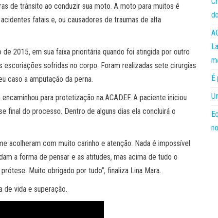
Cr
ras de trânsito ao conduzir sua moto. A moto para muitos é
do
acidentes fatais e, ou causadores de traumas de alta
AC
La
e 2015, em sua faixa prioritária quando foi atingida por outro
m
as escoriações sofridas no corpo. Foram realizadas sete cirurgias
É 
u caso a amputação da perna.
Um
a encaminhou para protetização na ACADEF. A paciente iniciou
 final do processo. Dentro de alguns dias ela concluirá o
Eq
no
 me acolheram com muito carinho e atenção. Nada é impossível
dam a forma de pensar e as atitudes, mas acima de tudo o
rótese. Muito obrigado por tudo”, finaliza Lina Mara.
a de vida e superação.