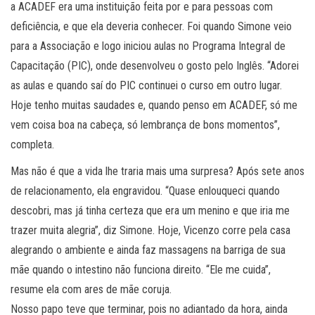
a ACADEF era uma instituição feita por e para pessoas com
deficiência, e que ela deveria conhecer. Foi quando Simone veio
para a Associação e logo iniciou aulas no Programa Integral de
Capacitação (PIC), onde desenvolveu o gosto pelo Inglês. “Adorei
as aulas e quando saí do PIC continuei o curso em outro lugar.
Hoje tenho muitas saudades e, quando penso em ACADEF, só me
vem coisa boa na cabeça, só lembrança de bons momentos”,
completa.
Mas não é que a vida lhe traria mais uma surpresa? Após sete anos
de relacionamento, ela engravidou. “Quase enlouqueci quando
descobri, mas já tinha certeza que era um menino e que iria me
trazer muita alegria”, diz Simone. Hoje, Vicenzo corre pela casa
alegrando o ambiente e ainda faz massagens na barriga de sua
mãe quando o intestino não funciona direito. “Ele me cuida”,
resume ela com ares de mãe coruja.
Nosso papo teve que terminar, pois no adiantado da hora, ainda