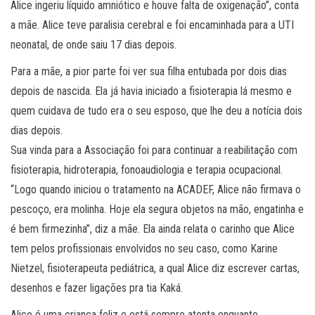
Alice ingeriu líquido amniótico e houve falta de oxigenação”, conta
a mãe. Alice teve paralisia cerebral e foi encaminhada para a UTI
neonatal, de onde saiu 17 dias depois.
Para a mãe, a pior parte foi ver sua filha entubada por dois dias
depois de nascida. Ela já havia iniciado a fisioterapia lá mesmo e
quem cuidava de tudo era o seu esposo, que lhe deu a notícia dois
dias depois.
Sua vinda para a Associação foi para continuar a reabilitação com
fisioterapia, hidroterapia, fonoaudiologia e terapia ocupacional.
“Logo quando iniciou o tratamento na ACADEF, Alice não firmava o
pescoço, era molinha. Hoje ela segura objetos na mão, engatinha e
é bem firmezinha”, diz a mãe. Ela ainda relata o carinho que Alice
tem pelos profissionais envolvidos no seu caso, como Karine
Nietzel, fisioterapeuta pediátrica, a qual Alice diz escrever cartas,
desenhos e fazer ligações pra tia Kaká.
Alice é uma criança feliz e está sempre atenta enquanto