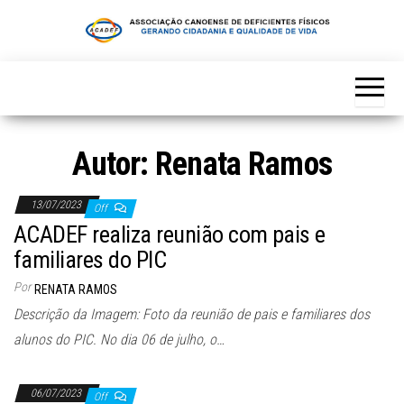
Skip
to
the
content
Autor:
Renata Ramos
13/07/2023
Off
ACADEF realiza reunião com pais e
familiares do PIC
Por
RENATA RAMOS
Descrição da Imagem: Foto da reunião de pais e familiares dos
alunos do PIC. No dia 06 de julho, o…
06/07/2023
Off