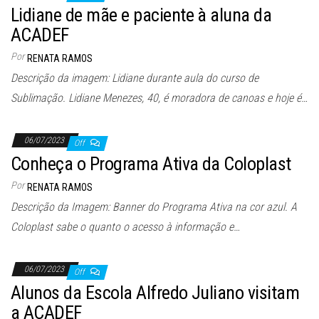
Lidiane de mãe e paciente à aluna da
ACADEF
Por
RENATA RAMOS
Descrição da imagem: Lidiane durante aula do curso de
Sublimação. Lidiane Menezes, 40, é moradora de canoas e hoje é…
06/07/2023
Off
Conheça o Programa Ativa da Coloplast
Por
RENATA RAMOS
Descrição da Imagem: Banner do Programa Ativa na cor azul. A
Coloplast sabe o quanto o acesso à informação e…
06/07/2023
Off
Alunos da Escola Alfredo Juliano visitam
a ACADEF