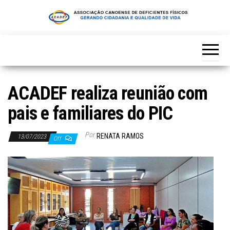
Skip
to
the
content
ACADEF realiza reunião com
pais e familiares do PIC
Por
RENATA RAMOS
13/07/2023
Off