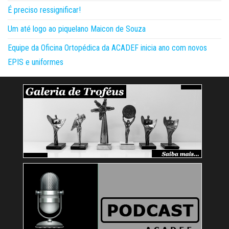
É preciso ressignificar!
Um até logo ao piquelano Maicon de Souza
Equipe da Oficina Ortopédica da ACADEF inicia ano com novos
EPIS e uniformes