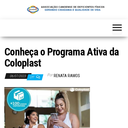
Skip
to
the
content
Conheça o Programa Ativa da
Coloplast
Por
RENATA RAMOS
06/07/2023
Off