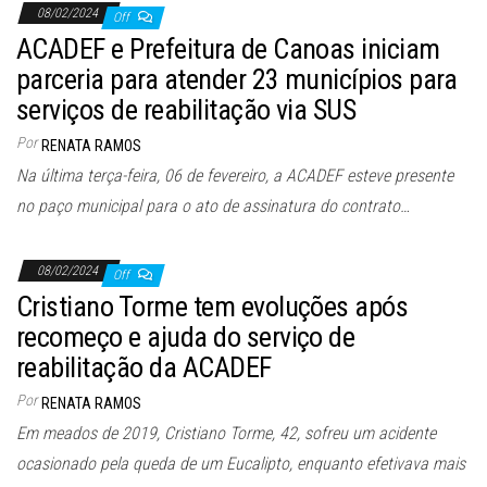
08/02/2024
Off
ACADEF e Prefeitura de Canoas iniciam
parceria para atender 23 municípios para
serviços de reabilitação via SUS
Por
RENATA RAMOS
Na última terça-feira, 06 de fevereiro, a ACADEF esteve presente
no paço municipal para o ato de assinatura do contrato…
08/02/2024
Off
Cristiano Torme tem evoluções após
recomeço e ajuda do serviço de
reabilitação da ACADEF
Por
RENATA RAMOS
Em meados de 2019, Cristiano Torme, 42, sofreu um acidente
ocasionado pela queda de um Eucalipto, enquanto efetivava mais