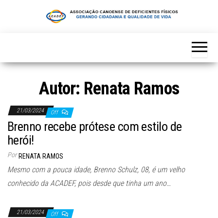
Skip
to
the
content
Autor:
Renata Ramos
21/03/2024
Off
Brenno recebe prótese com estilo de
herói!
Por
RENATA RAMOS
Mesmo com a pouca idade, Brenno Schulz, 08, é um velho
conhecido da ACADEF, pois desde que tinha um ano…
21/03/2024
Off