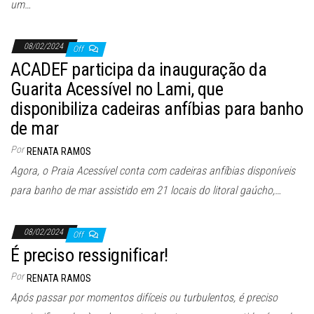
um…
08/02/2024
Off
ACADEF participa da inauguração da
Guarita Acessível no Lami, que
disponibiliza cadeiras anfíbias para banho
de mar
Por
RENATA RAMOS
Agora, o Praia Acessível conta com cadeiras anfíbias disponíveis
para banho de mar assistido em 21 locais do litoral gaúcho,…
08/02/2024
Off
É preciso ressignificar!
Por
RENATA RAMOS
Após passar por momentos difíceis ou turbulentos, é preciso