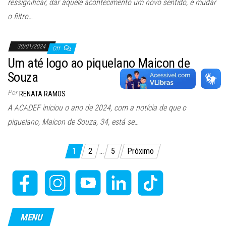
ressignificar, dar àquele acontecimento um novo sentido, é mudar
o filtro…
30/01/2024
Off
Um até logo ao piquelano Maicon de
Souza
Por
RENATA RAMOS
A ACADEF iniciou o ano de 2024, com a notícia de que o
piquelano, Maicon de Souza, 34, está se…
Paginação
1
2
…
5
Próximo
de
posts
MENU