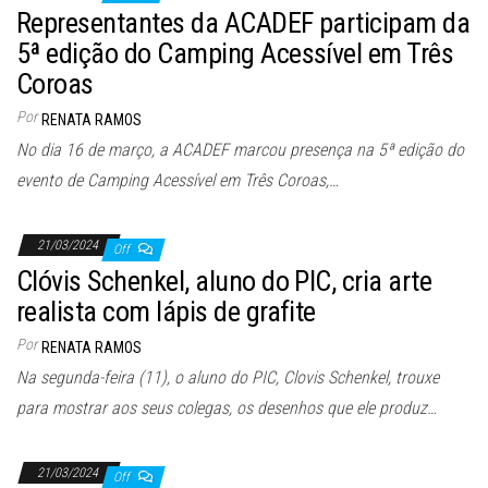
Representantes da ACADEF participam da
5ª edição do Camping Acessível em Três
Coroas
Por
RENATA RAMOS
No dia 16 de março, a ACADEF marcou presença na 5ª edição do
evento de Camping Acessível em Três Coroas,…
21/03/2024
Off
Clóvis Schenkel, aluno do PIC, cria arte
realista com lápis de grafite
Por
RENATA RAMOS
Na segunda-feira (11), o aluno do PIC, Clovis Schenkel, trouxe
para mostrar aos seus colegas, os desenhos que ele produz…
21/03/2024
Off