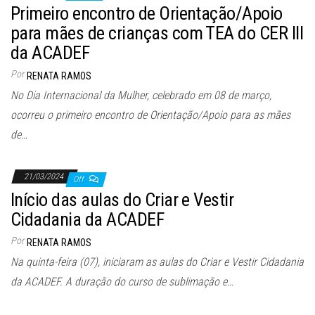
Primeiro encontro de Orientação/Apoio
para mães de crianças com TEA do CER III
da ACADEF
Por
RENATA RAMOS
No Dia Internacional da Mulher, celebrado em 08 de março,
ocorreu o primeiro encontro de Orientação/Apoio para as mães
de…
21/03/2024
Off
Início das aulas do Criar e Vestir
Cidadania da ACADEF
Por
RENATA RAMOS
Na quinta-feira (07), iniciaram as aulas do Criar e Vestir Cidadania
da ACADEF. A duração do curso de sublimação e…