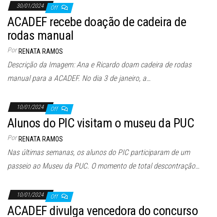
30/01/2024
Off
ACADEF recebe doação de cadeira de
rodas manual
Por
RENATA RAMOS
Descrição da Imagem: Ana e Ricardo doam cadeira de rodas
manual para a ACADEF. No dia 3 de janeiro, a…
10/01/2024
Off
Alunos do PIC visitam o museu da PUC
Por
RENATA RAMOS
Nas últimas semanas, os alunos do PIC participaram de um
passeio ao Museu da PUC. O momento de total descontração…
10/01/2024
Off
ACADEF divulga vencedora do concurso