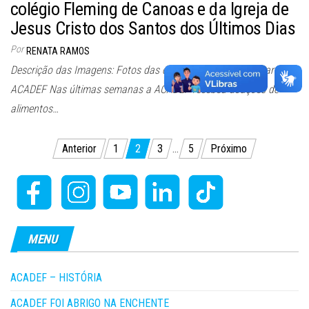
colégio Fleming de Canoas e da Igreja de
Jesus Cristo dos Santos dos Últimos Dias
Por
RENATA RAMOS
Descrição das Imagens: Fotos das doações de alimentos para a
ACADEF Nas últimas semanas a ACADEF recebeu doações de
alimentos…
Paginação
Anterior
1
2
3
…
5
Próximo
de
posts
MENU
ACADEF – HISTÓRIA
ACADEF FOI ABRIGO NA ENCHENTE