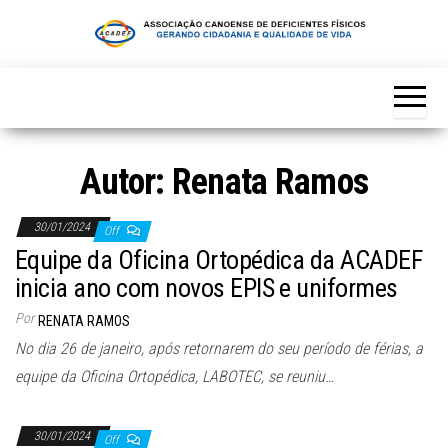
Skip
to
the
content
Autor:
Renata Ramos
30/01/2024
Off
Equipe da Oficina Ortopédica da ACADEF
inicia ano com novos EPIS e uniformes
Por
RENATA RAMOS
No dia 26 de janeiro, após retornarem do seu período de férias, a
equipe da Oficina Ortopédica, LABOTEC, se reuniu…
30/01/2024
Off