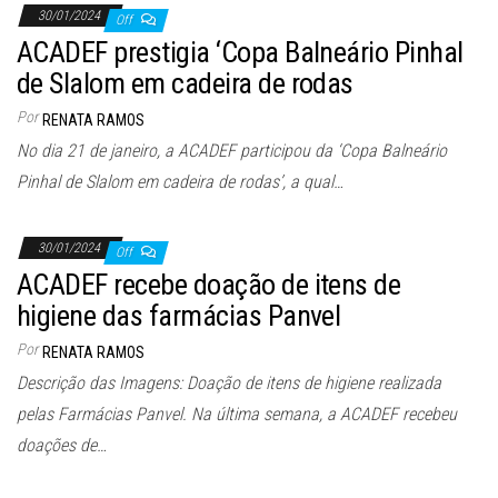
30/01/2024
Off
ACADEF prestigia ‘Copa Balneário Pinhal
de Slalom em cadeira de rodas
Por
RENATA RAMOS
No dia 21 de janeiro, a ACADEF participou da ‘Copa Balneário
Pinhal de Slalom em cadeira de rodas’, a qual…
30/01/2024
Off
ACADEF recebe doação de itens de
higiene das farmácias Panvel
Por
RENATA RAMOS
Descrição das Imagens: Doação de itens de higiene realizada
pelas Farmácias Panvel. Na última semana, a ACADEF recebeu
doações de…