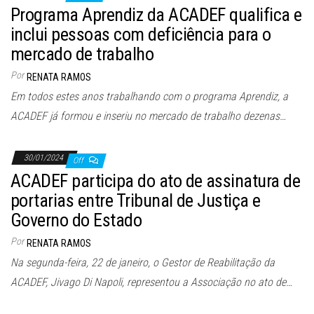
Programa Aprendiz da ACADEF qualifica e
inclui pessoas com deficiência para o
mercado de trabalho
Por
RENATA RAMOS
Em todos estes anos trabalhando com o programa Aprendiz, a
ACADEF já formou e inseriu no mercado de trabalho dezenas…
30/01/2024
Off
ACADEF participa do ato de assinatura de
portarias entre Tribunal de Justiça e
Governo do Estado
Por
RENATA RAMOS
Na segunda-feira, 22 de janeiro, o Gestor de Reabilitação da
ACADEF, Jivago Di Napoli, representou a Associação no ato de…