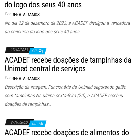
do logo dos seus 40 anos
Por
RENATA RAMOS
No dia 22 de dezembro de 2023, a ACADEF divulgou a vencedora
do concurso do logo dos seus 40 anos.…
27/10/2023
Off
ACADEF recebe doações de tampinhas da
Unimed central de serviços
Por
RENATA RAMOS
Descrição da imagem: Funcionária da Unimed segurando galão
com tampinhas Na última sexta-feira (20), a ACADEF recebeu
doações de tampinhas…
27/10/2023
Off
ACADEF recebe doações de alimentos do