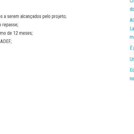
Cr
do
vos a serem alcançados pelo projeto;
AC
o repasse;
La
nimo de 12 meses;
m
CADEF;
É 
Um
Eq
no