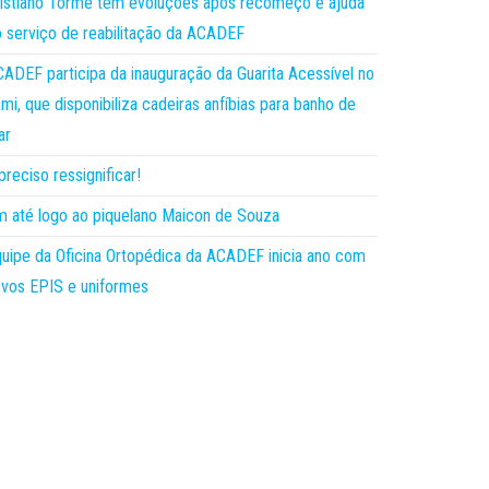
istiano Torme tem evoluções após recomeço e ajuda
 serviço de reabilitação da ACADEF
ADEF participa da inauguração da Guarita Acessível no
mi, que disponibiliza cadeiras anfíbias para banho de
ar
preciso ressignificar!
 até logo ao piquelano Maicon de Souza
uipe da Oficina Ortopédica da ACADEF inicia ano com
vos EPIS e uniformes