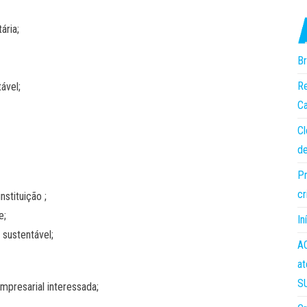
ária;
Br
Re
ável;
Ca
Cl
de
Pr
cr
stituição ;
e;
In
sustentável;
AC
at
S
empresarial interessada;