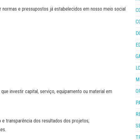
or normas e pressupostos já estabelecidos em nosso meio social
C
C
D
E
G
L
M
O
 que investir capital, serviço, equipamento ou material em
P
R
 e transparência dos resultados dos projetos;
S
es.
T