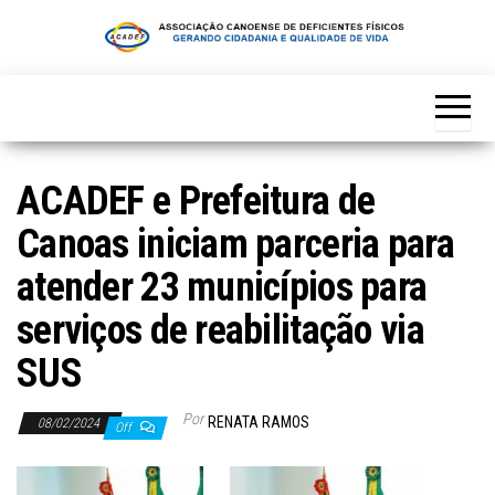
Skip
to
the
content
ACADEF e Prefeitura de
Canoas iniciam parceria para
atender 23 municípios para
serviços de reabilitação via
SUS
Por
RENATA RAMOS
08/02/2024
Off