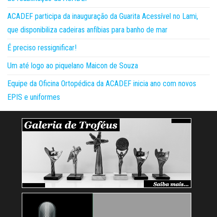
ACADEF participa da inauguração da Guarita Acessível no Lami,
que disponibiliza cadeiras anfíbias para banho de mar
É preciso ressignificar!
Um até logo ao piquelano Maicon de Souza
Equipe da Oficina Ortopédica da ACADEF inicia ano com novos
EPIS e uniformes