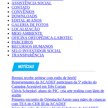
ASSISTÊNCIA SOCIAL
CONTATO
CONVÊNIOS
DOWNLOADS
EDITAL 40 ANOS
GALERIA DE FOTOS
LOCALIZAÇÃO
MEIO AMBIENTE
OFICINA ORTOPÉDICA-LABOTEC
PARCEIROS
RECURSOS HUMANOS
SELO INVESTIDOR SOCIAL
TRANSPARÊNCIA
Brenno recebe prótese com estilo de herói!
Representantes da ACADEF participam da 5ª edição do
Camping Acessível em Três Coroas
Clóvis Schenkel, aluno do PIC, cria arte realista com lápis de
grafite
Primeiro encontro de Orientação/Apoio para mães de crianças
com TEA do CER III da ACADEF