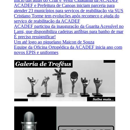
Início das aulas do Criar e Vestir Cidadania da ACADEF
ACADEF e Prefeitura de Canoas iniciam parceria para
atender 23 municípios para serviços de reabilitação via SUS
Cristiano Torme tem evoluções após recomeço e ajuda do
serviço de reabilitação da ACADEF
ACADEF participa da inauguração da Guarita Acessível no
Lami, que disponibiliza cadeiras anfíbias para banho de mar
É preciso ressignificar!
Um até logo ao piquelano Maicon de Souza
Equipe da Oficina Ortopédica da ACADEF inicia ano com
novos EPIS e uniformes