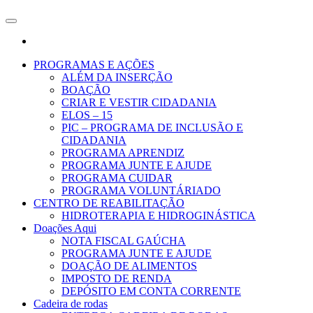
Skip
to
the
content
PROGRAMAS E AÇÕES
ALÉM DA INSERÇÃO
BOAÇÃO
CRIAR E VESTIR CIDADANIA
ELOS – 15
PIC – PROGRAMA DE INCLUSÃO E
CIDADANIA
PROGRAMA APRENDIZ
PROGRAMA JUNTE E AJUDE
PROGRAMA CUIDAR
PROGRAMA VOLUNTÁRIADO
CENTRO DE REABILITAÇÃO
HIDROTERAPIA E HIDROGINÁSTICA
Doações Aqui
NOTA FISCAL GAÚCHA
PROGRAMA JUNTE E AJUDE
DOAÇÃO DE ALIMENTOS
IMPOSTO DE RENDA
DEPÓSITO EM CONTA CORRENTE
Cadeira de rodas