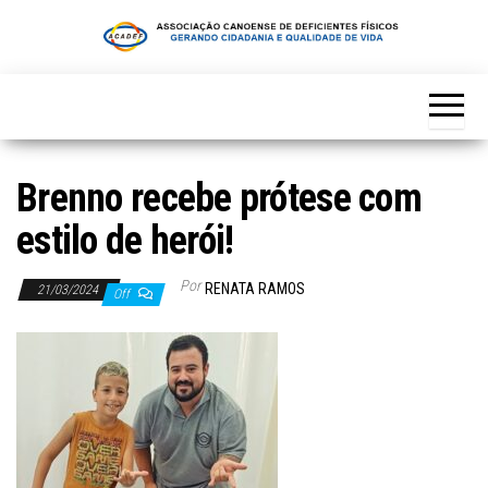
Skip
to
the
content
Brenno recebe prótese com
estilo de herói!
Por
RENATA RAMOS
21/03/2024
Off