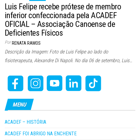
Luis Felipe recebe prótese de membro
inferior confeccionada pela ACADEF
OFICIAL – Associação Canoense de
Deficientes Físicos
Por
RENATA RAMOS
Descrição da Imagem: Foto de Luis Felipe ao lado do
fisioterapeuta, Alexandre Di Napoli. No dia 06 de setembro, Luis…
MENU
ACADEF – HISTÓRIA
ACADEF FOI ABRIGO NA ENCHENTE