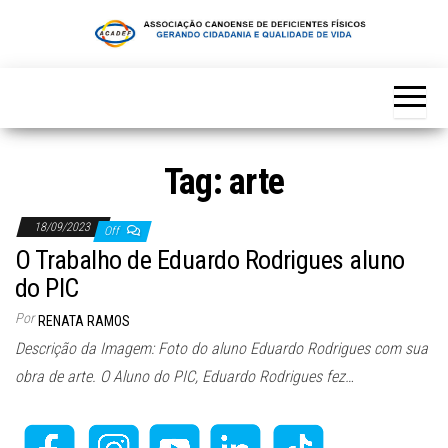
Skip
to
the
content
Tag:
arte
18/09/2023
Off
O Trabalho de Eduardo Rodrigues aluno
do PIC
Por
RENATA RAMOS
Descrição da Imagem: Foto do aluno Eduardo Rodrigues com sua
obra de arte. O Aluno do PIC, Eduardo Rodrigues fez…