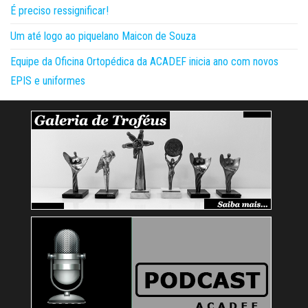
É preciso ressignificar!
Um até logo ao piquelano Maicon de Souza
Equipe da Oficina Ortopédica da ACADEF inicia ano com novos
EPIS e uniformes