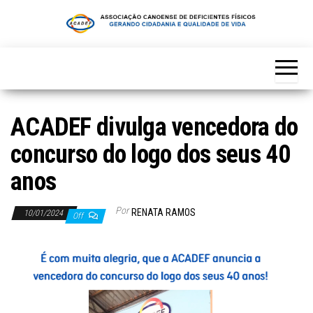
Skip
to
the
content
ACADEF divulga vencedora do
concurso do logo dos seus 40
anos
Por
RENATA RAMOS
10/01/2024
Off