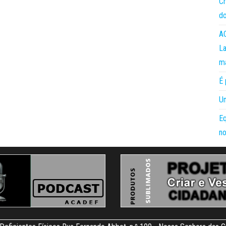
Cr
do
AC
La
m
É 
Um
Eq
no