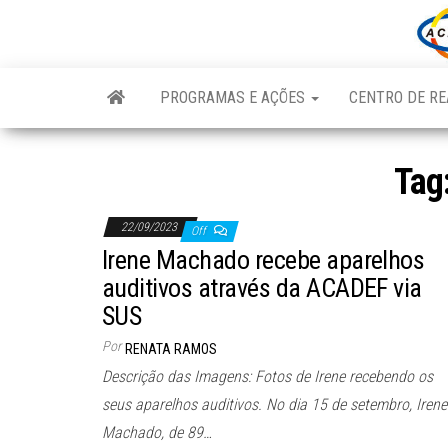
Skip
to
the
content
PROGRAMAS E AÇÕES
CENTRO DE RE
Tag
22/09/2023
Off
Irene Machado recebe aparelhos
auditivos através da ACADEF via
SUS
Por
RENATA RAMOS
Descrição das Imagens: Fotos de Irene recebendo os
seus aparelhos auditivos. No dia 15 de setembro, Irene
Machado, de 89…