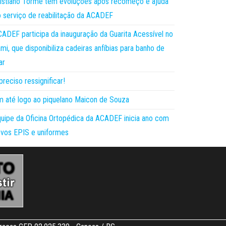
istiano Torme tem evoluções após recomeço e ajuda
 serviço de reabilitação da ACADEF
ADEF participa da inauguração da Guarita Acessível no
mi, que disponibiliza cadeiras anfíbias para banho de
ar
preciso ressignificar!
 até logo ao piquelano Maicon de Souza
uipe da Oficina Ortopédica da ACADEF inicia ano com
vos EPIS e uniformes