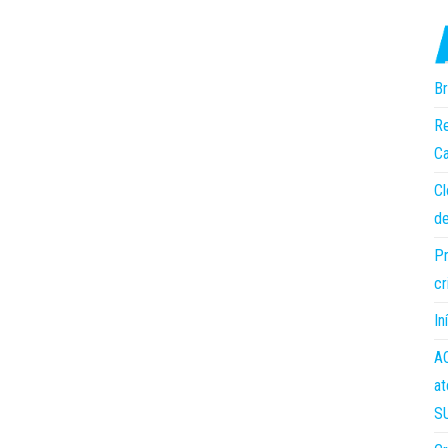
Br
Re
Ca
Cl
de
Pr
cr
In
AC
at
S