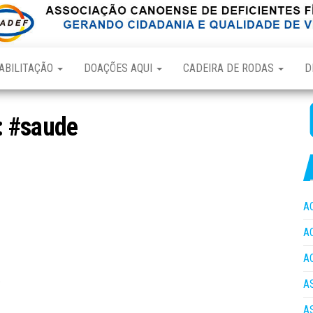
ABILITAÇÃO
DOAÇÕES AQUI
CADEIRA DE RODAS
D
:
#saude
A
A
A
A
A