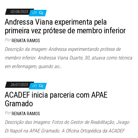
02/08/2023
Off
Andressa Viana experimenta pela
primeira vez prótese de membro inferior
Por
RENATA RAMOS
Descrição da imagem: Andressa experimentando prótese de
membro inferior. Andressa Viana Duarte, 30, atuava como técnica
em enfermagem, quando ao…
26/07/2023
Off
ACADEF inicia parceria com APAE
Gramado
Por
RENATA RAMOS
Descrição das Imagens: Fotos do Gestor de Reabilitação, Jivago
Di Napoli na APAE Gramado. A Oficina Ortopédica da ACADEF