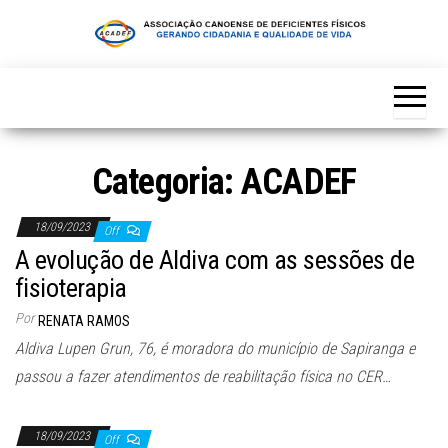
Skip
to
the
content
Categoria:
ACADEF
18/09/2023
Off
A evolução de Aldiva com as sessões de
fisioterapia
Por
RENATA RAMOS
Aldiva Lupen Grun, 76, é moradora do município de Sapiranga e
passou a fazer atendimentos de reabilitação física no CER…
18/09/2023
Off