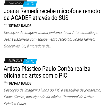
11/08/2023
Off
Joana Remedi recebe microfone remoto
da ACADEF através do SUS
Por
RENATA RAMOS
Descrição da imagem: Joana juntamente da A fonoaudióloga,
Jeane Bazanella com equipamento recebido. Joana Remedi
Gonçalves, 06, é moradora de…
09/08/2023
Off
Artista Plástico Paulo Corrêa realiza
oficina de artes com o PIC
Por
RENATA RAMOS
Descrição da imagem: Alunos do PIC e estagiária de jornalismo,
Paola Silveira, participando da oficina ‘Terragrita’ do Artista
Plástico Paulo…