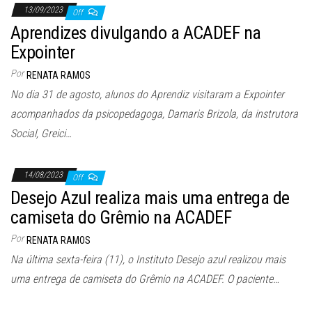
13/09/2023
Off
Aprendizes divulgando a ACADEF na
Expointer
Por
RENATA RAMOS
No dia 31 de agosto, alunos do Aprendiz visitaram a Expointer
acompanhados da psicopedagoga, Damaris Brizola, da instrutora
Social, Greici…
14/08/2023
Off
Desejo Azul realiza mais uma entrega de
camiseta do Grêmio na ACADEF
Por
RENATA RAMOS
Na última sexta-feira (11), o Instituto Desejo azul realizou mais
uma entrega de camiseta do Grêmio na ACADEF. O paciente…