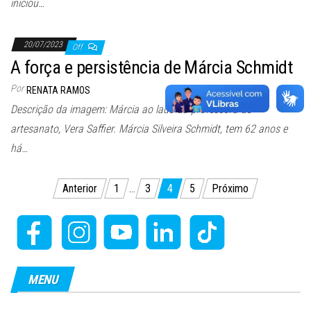
iniciou…
20/07/2023
Off
A força e persistência de Márcia Schmidt
Por
RENATA RAMOS
Descrição da imagem: Márcia ao lado da professora de
artesanato, Vera Saffier. Márcia Silveira Schmidt, tem 62 anos e
há…
Paginação
Anterior
1
…
3
4
5
Próximo
de
posts
MENU