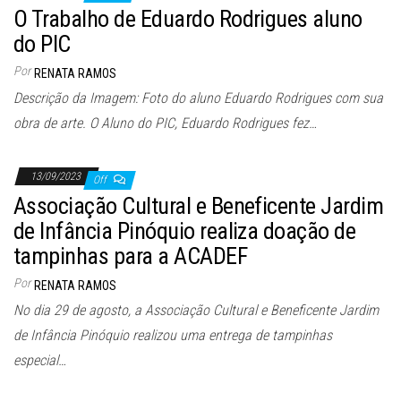
O Trabalho de Eduardo Rodrigues aluno
do PIC
Por
RENATA RAMOS
Descrição da Imagem: Foto do aluno Eduardo Rodrigues com sua
obra de arte. O Aluno do PIC, Eduardo Rodrigues fez…
13/09/2023
Off
Associação Cultural e Beneficente Jardim
de Infância Pinóquio realiza doação de
tampinhas para a ACADEF
Por
RENATA RAMOS
No dia 29 de agosto, a Associação Cultural e Beneficente Jardim
de Infância Pinóquio realizou uma entrega de tampinhas
especial…