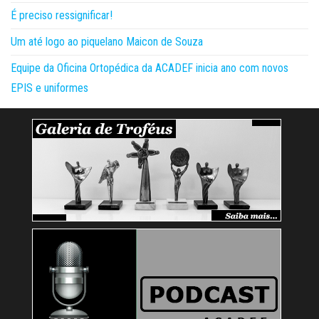
É preciso ressignificar!
Um até logo ao piquelano Maicon de Souza
Equipe da Oficina Ortopédica da ACADEF inicia ano com novos
EPIS e uniformes