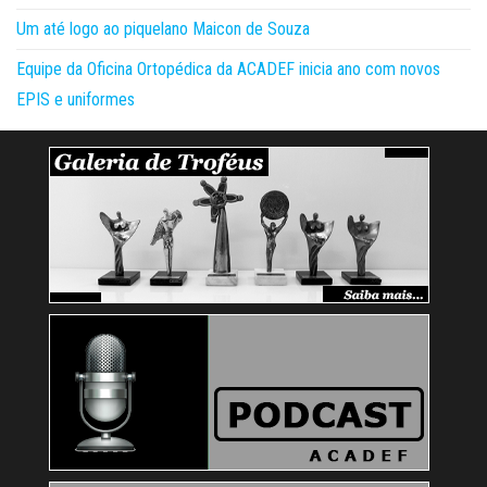
Um até logo ao piquelano Maicon de Souza
Equipe da Oficina Ortopédica da ACADEF inicia ano com novos
EPIS e uniformes