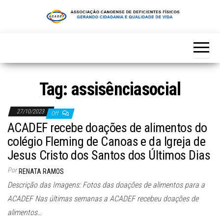
Skip
to
the
content
Tag:
assisênciasocial
27/10/2023
Off
ACADEF recebe doações de alimentos do
colégio Fleming de Canoas e da Igreja de
Jesus Cristo dos Santos dos Últimos Dias
Por
RENATA RAMOS
Descrição das Imagens: Fotos das doações de alimentos para a
ACADEF Nas últimas semanas a ACADEF recebeu doações de
alimentos…