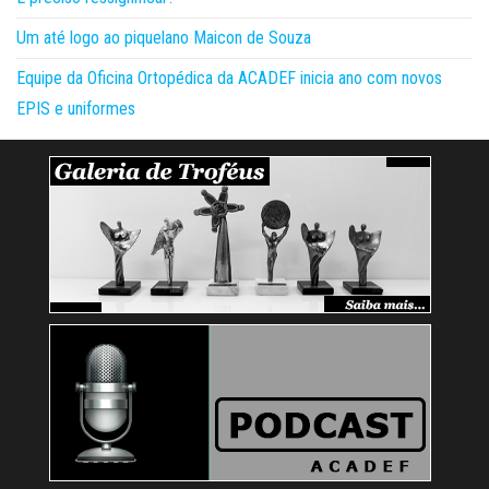
Um até logo ao piquelano Maicon de Souza
Equipe da Oficina Ortopédica da ACADEF inicia ano com novos
EPIS e uniformes