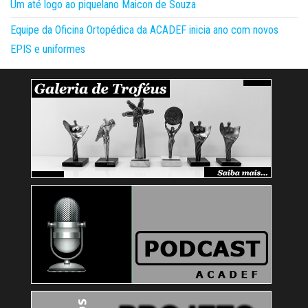
Um até logo ao piquelano Maicon de Souza
Equipe da Oficina Ortopédica da ACADEF inicia ano com novos
EPIS e uniformes