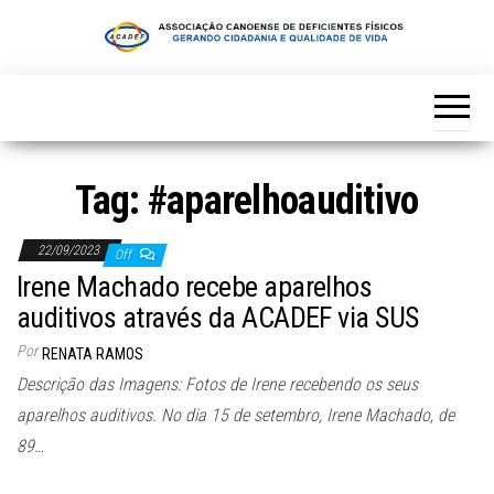
Skip
to
the
content
Tag:
#aparelhoauditivo
22/09/2023
Off
Irene Machado recebe aparelhos
auditivos através da ACADEF via SUS
Por
RENATA RAMOS
Descrição das Imagens: Fotos de Irene recebendo os seus
aparelhos auditivos. No dia 15 de setembro, Irene Machado, de
89…