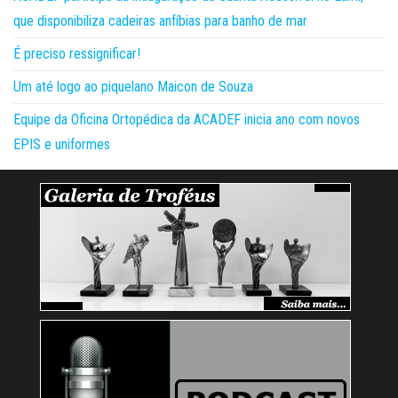
que disponibiliza cadeiras anfíbias para banho de mar
É preciso ressignificar!
Um até logo ao piquelano Maicon de Souza
Equipe da Oficina Ortopédica da ACADEF inicia ano com novos
EPIS e uniformes