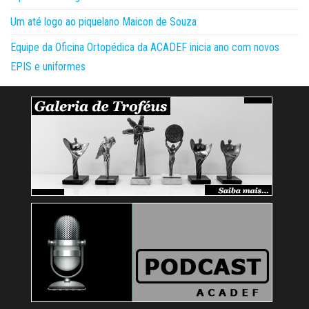
Um até logo ao piquelano Maicon de Souza
Equipe da Oficina Ortopédica da ACADEF inicia ano com novos
EPIS e uniformes