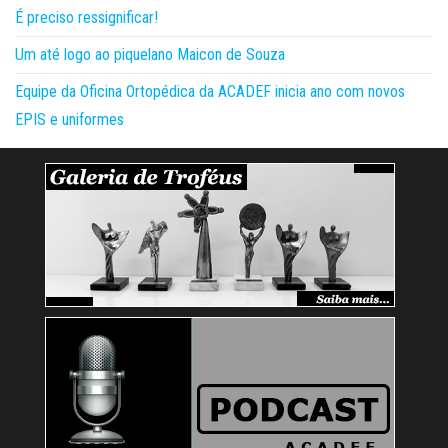
É preciso ressignificar!
Um até logo ao piquelano Maicon de Souza
Equipe da Oficina Ortopédica da ACADEF inicia ano com novos
EPIS e uniformes