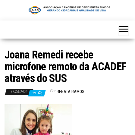
Skip
to
the
content
Joana Remedi recebe
microfone remoto da ACADEF
através do SUS
Por
RENATA RAMOS
11/08/2023
Off