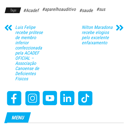
#aparelhoauditivo
#sus
#Acadef
#saude
Tags
Luis Felipe
Nilton Maradona
recebe prótese
recebe elogios
de membro
pelo excelente
inferior
enfaixamento
confeccionada
pela ACADEF
OFICIAL –
Associação
Canoense de
Deficientes
Físicos
MENU