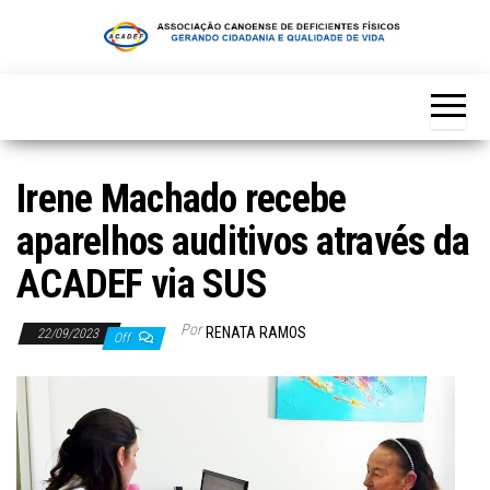
Skip
to
the
content
Irene Machado recebe
aparelhos auditivos através da
ACADEF via SUS
Por
RENATA RAMOS
22/09/2023
Off