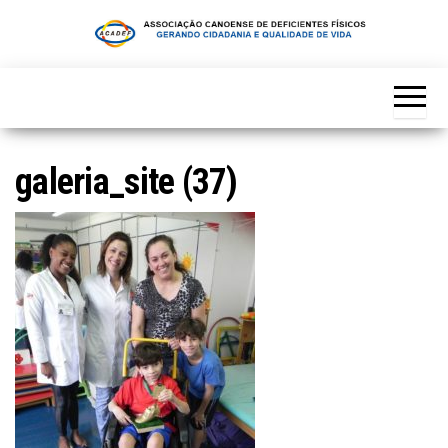
Skip
to
the
content
galeria_site (37)