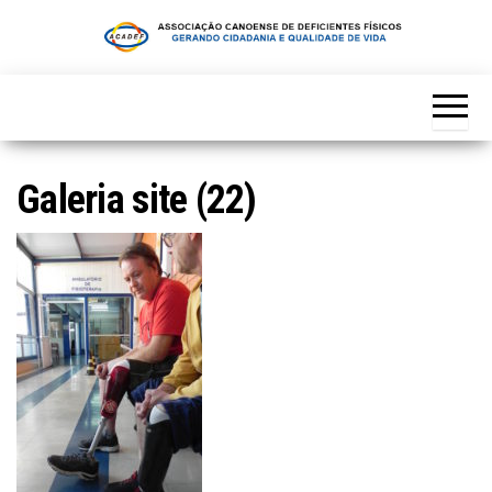
Skip
to
the
content
Galeria site (22)