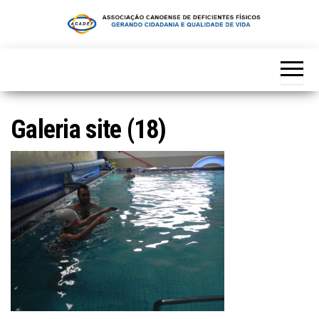
Skip
to
the
content
Galeria site (18)