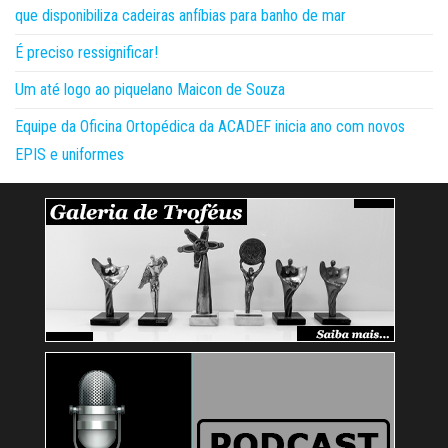
que disponibiliza cadeiras anfíbias para banho de mar
É preciso ressignificar!
Um até logo ao piquelano Maicon de Souza
Equipe da Oficina Ortopédica da ACADEF inicia ano com novos
EPIS e uniformes