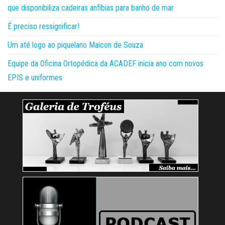
que disponibiliza cadeiras anfíbias para banho de mar
É preciso ressignificar!
Um até logo ao piquelano Maicon de Souza
Equipe da Oficina Ortopédica da ACADEF inicia ano com novos
EPIS e uniformes