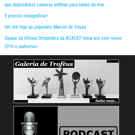
que disponibiliza cadeiras anfíbias para banho de mar
É preciso ressignificar!
Um até logo ao piquelano Maicon de Souza
Equipe da Oficina Ortopédica da ACADEF inicia ano com novos
EPIS e uniformes