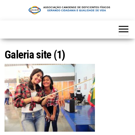
Skip
to
the
content
Galeria site (1)