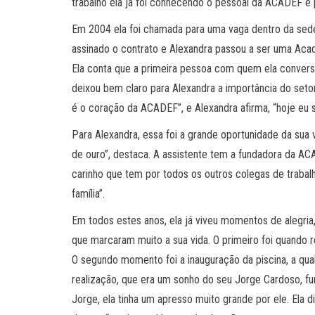
trabalho ela já foi conhecendo o pessoal da ACADEF e 
Em 2004 ela foi chamada para uma vaga dentro da sede
assinado o contrato e Alexandra passou a ser uma Acad
Ela conta que a primeira pessoa com quem ela convers
deixou bem claro para Alexandra a importância do seto
é o coração da ACADEF”, e Alexandra afirma, “hoje eu 
Para Alexandra, essa foi a grande oportunidade da su
de ouro”, destaca. A assistente tem a fundadora da 
carinho que tem por todos os outros colegas de trabal
família”.
Em todos estes anos, ela já viveu momentos de alegri
que marcaram muito a sua vida. O primeiro foi quando 
O segundo momento foi a inauguração da piscina, a qu
realização, que era um sonho do seu Jorge Cardoso, f
Jorge, ela tinha um apresso muito grande por ele. Ela 