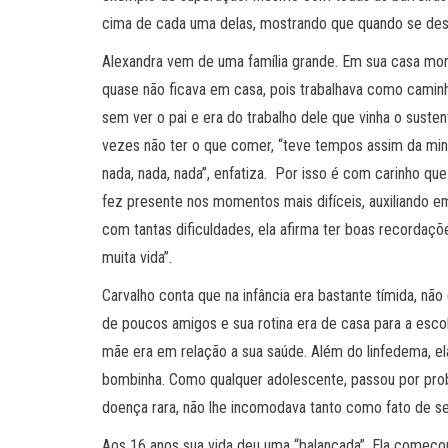
cima de cada uma delas, mostrando que quando se desej
Alexandra vem de uma família grande. Em sua casa mor
quase não ficava em casa, pois trabalhava como camin
sem ver o pai e era do trabalho dele que vinha o suste
vezes não ter o que comer, “teve tempos assim da minh
nada, nada, nada”, enfatiza. Por isso é com carinho q
fez presente nos momentos mais difíceis, auxiliando 
com tantas dificuldades, ela afirma ter boas recordaç
muita vida”.
Carvalho conta que na infância era bastante tímida, não
de poucos amigos e sua rotina era de casa para a escola
mãe era em relação a sua saúde. Além do linfedema, ela
bombinha. Como qualquer adolescente, passou por prob
doença rara, não lhe incomodava tanto como fato de s
Aos 16 anos sua vida deu uma “balançada”. Ela começou 