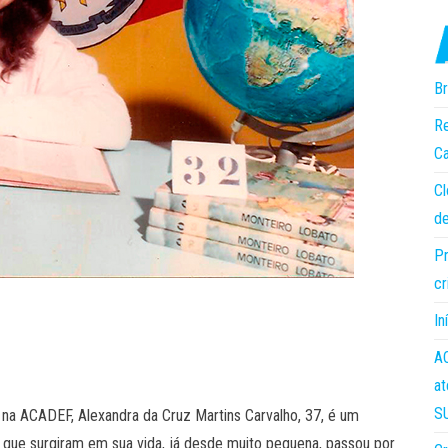
Br
Re
Ca
Cl
de
Pr
cr
In
AC
at
S
 na ACADEF, Alexandra da Cruz Martins Carvalho, 37, é um
que surgiram em sua vida, já desde muito pequena, passou por