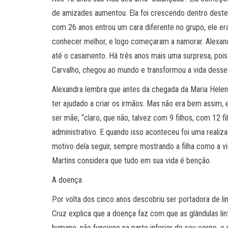
de amizades aumentou. Ela foi crescendo dentro destes
com 26 anos entrou um cara diferente no grupo, ele er
conhecer melhor, e logo começaram a namorar. Alexand
até o casamento. Há três anos mais uma surpresa, poi
Carvalho, chegou ao mundo e transformou a vida desse
Alexandra lembra que antes da chegada da Maria Helena,
ter ajudado a criar os irmãos. Mas não era bem assim,
ser mãe, “claro, que não, talvez com 9 filhos, com 12 fi
administrativo. E quando isso aconteceu foi uma realiza
motivo dela seguir, sempre mostrando a filha como a vi
Martins considera que tudo em sua vida é benção.
A doença
Por volta dos cinco anos descobriu ser portadora de l
Cruz explica que a doença faz com que as glândulas li
humano, não funcione na parte inferior do seu corpo, 