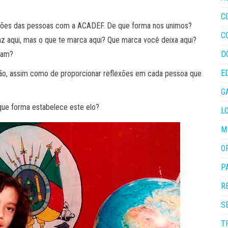
C
gações das pessoas com a ACADEF. De que forma nos unimos?
C
z aqui, mas o que te marca aqui? Que marca você deixa aqui?
sam?
D
E
ição, assim como de proporcionar reflexões em cada pessoa que
G
que forma estabelece este elo?
L
M
O
P
R
S
T