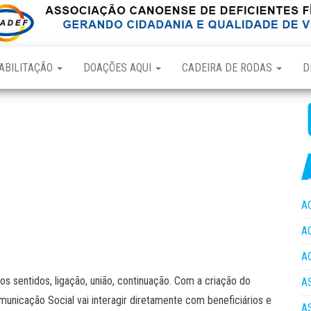
ABILITAÇÃO
DOAÇÕES AQUI
CADEIRA DE RODAS
D
A
A
A
ros sentidos, ligação, união, continuação. Com a criação do
A
municação Social vai interagir diretamente com beneficiários e
A