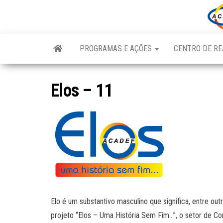
Skip
to
the
content
PROGRAMAS E AÇÕES
CENTRO DE RE
Elos – 11
Elo é um substantivo masculino que significa, entre out
projeto “Elos – Uma História Sem Fim…”, o setor de Co