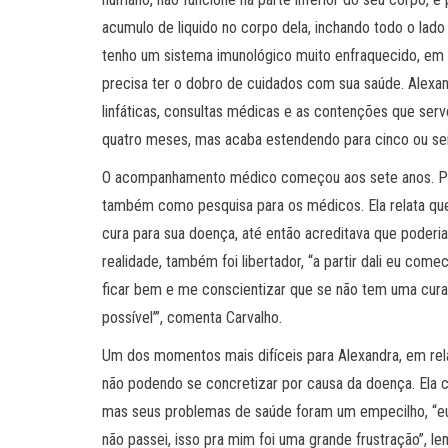
acumulo de liquido no corpo dela, inchando todo o lad
tenho um sistema imunológico muito enfraquecido, em f
precisa ter o dobro de cuidados com sua saúde. Alex
linfáticas, consultas médicas e as contenções que serv
quatro meses, mas acaba estendendo para cinco ou seis,
O acompanhamento médico começou aos sete anos. Por 
também como pesquisa para os médicos. Ela relata que f
cura para sua doença, até então acreditava que poderia
realidade, também foi libertador, “a partir dali eu come
ficar bem e me conscientizar que se não tem uma cura
possível’”, comenta Carvalho.
Um dos momentos mais difíceis para Alexandra, em rel
não podendo se concretizar por causa da doença. Ela c
mas seus problemas de saúde foram um empecilho, “eu p
não passei, isso pra mim foi uma grande frustração”, 