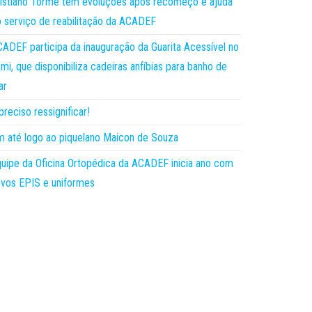
istiano Torme tem evoluções após recomeço e ajuda
 serviço de reabilitação da ACADEF
ADEF participa da inauguração da Guarita Acessível no
mi, que disponibiliza cadeiras anfíbias para banho de
ar
preciso ressignificar!
 até logo ao piquelano Maicon de Souza
uipe da Oficina Ortopédica da ACADEF inicia ano com
vos EPIS e uniformes