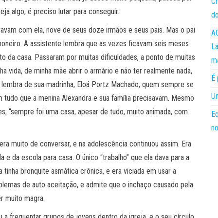
Cr
a algo, é preciso lutar para conseguir.
do
avam com ela, nove de seus doze irmãos e seus pais. Mas o pai
AC
honeiro. A assistente lembra que as vezes ficavam seis meses
La
nto da casa. Passaram por muitas dificuldades, a ponto de muitas
m
a vida, de minha mãe abrir o armário e não ter realmente nada,
É 
ue lembra de sua madrinha, Eloá Portz Machado, quem sempre se
Um
em tudo que a menina Alexandra e sua família precisavam. Mesmo
ões, “sempre foi uma casa, apesar de tudo, muito animada, com
Eq
no
 era muito de conversar, e na adolescência continuou assim. Era
 e da escola para casa. O único “trabalho” que ela dava para a
 tinha bronquite asmática crônica, e era viciada em usar a
lemas de auto aceitação, e admite que o inchaço causado pela
er muito magra.
a frequentar grupos de jovens dentro da igreja, e o seu círculo