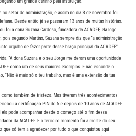
pegando um grande carinho pela instituição.
 no setor de administração, e assim no dia 8 de novembro foi
efiana. Desde então já se passaram 13 anos de muitas histórias.
ou foi a dona Suzana Cardoso, fundadora da ACADEF, ela logo
r, pois segundo Martins, Suzana sempre diz que “a administração
sinto orgulho de fazer parte desse braço principal da ACADEF”.
a vida. “A dona Suzana e o seu Jorge me deram uma oportunidade
ACADEF como um de seus maiores exemplos. E não esconde o
ho, “Não é mais só o teu trabalho, mas é uma extensão da tua
a, como também de tristeza. Mas tiveram três acontecimentos
recebeu a certificação PIN de 5 e depois de 10 anos de ACADEF.
al ela pode acompanhar desde o começo até o fim dessa
undador da ACADEF. E o terceiro momento foi a morte do seu
diz que só tem a agradecer por tudo o que conquistou aqui