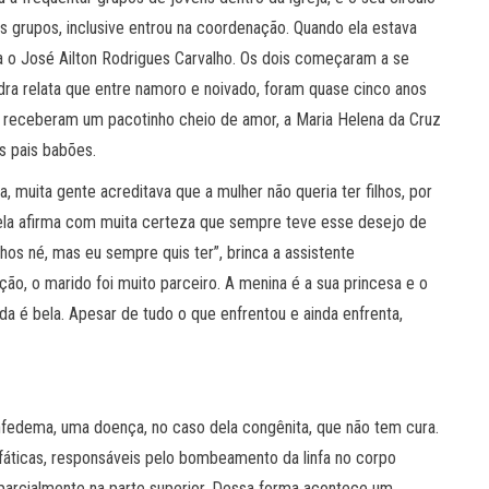
 grupos, inclusive entrou na coordenação. Quando ela estava
a o José Ailton Rodrigues Carvalho. Os dois começaram a se
ra relata que entre namoro e noivado, foram quase cinco anos
s receberam um pacotinho cheio de amor, a Maria Helena da Cruz
s pais babões.
 muita gente acreditava que a mulher não queria ter filhos, por
 ela afirma com muita certeza que sempre teve esse desejo de
lhos né, mas eu sempre quis ter”, brinca a assistente
ção, o marido foi muito parceiro. A menina é a sua princesa e o
da é bela. Apesar de tudo o que enfrentou e ainda enfrenta,
infedema, uma doença, no caso dela congênita, que não tem cura.
nfáticas, responsáveis pelo bombeamento da linfa no corpo
e parcialmente na parte superior. Dessa forma acontece um