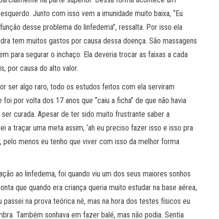
o esquerdo. Junto com isso vem a imunidade muito baixa, “Eu
unção desse problema do linfedema”, ressalta. Por isso ela
andra tem muitos gastos por causa dessa doença. São massagens
em para segurar o inchaço. Ela deveria trocar as faixas a cada
 por causa do alto valor.
ser algo raro, todo os estudos feitos com ela serviram
oi por volta dos 17 anos que “caiu a ficha” de que não havia
 ser curada. Apesar de ter sido muito frustrante saber a
cei a traçar uma meta assim, ‘ah eu preciso fazer isso e isso pra
, pelo menos eu tenho que viver com isso da melhor forma
ação ao linfedema, foi quando viu um dos seus maiores sonhos
onta que quando era criança queria muito estudar na base aérea,
assei na prova teórica né, mas na hora dos testes físicos eu
lembra. Também sonhava em fazer balé, mas não podia. Sentia