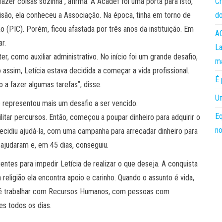
Cr
azer coisas sozinha”, afirma. A Acadef foi uma porta para isto,
do
visão, ela conheceu a Associação. Na época, tinha em torno de
o (PIC). Porém, ficou afastada por três anos da instituição. Em
AC
r.
La
r, como auxiliar administrativo. No início foi um grande desafio,
m
 assim, Letícia estava decidida a começar a vida profissional.
É 
a fazer algumas tarefas”, disse.
Um
e representou mais um desafio a ser vencido.
Eq
ilitar percursos. Então, começou a poupar dinheiro para adquirir o
no
ecidiu ajudá-la, com uma campanha para arrecadar dinheiro para
 ajudaram e, em 45 dias, conseguiu.
ientes para impedir Letícia de realizar o que deseja. A conquista
 religião ela encontra apoio e carinho. Quando o assunto é vida,
ela é trabalhar com Recursos Humanos, com pessoas com
es todos os dias.