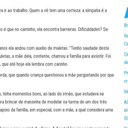
ra ir ao trabalho. Quem a vê tem uma certeza: a simpatia é a
Br
to é que no caminho, ela encontra barreiras. Dificuldades? Se
Re
Ca
 anos ela andou com auxilio de muletas. “Tenho saudade desta
Cl
etas, a mãe dela, contente, chamou a família para assistir. Foi
de
que até hoje ela lembra com carinho.
Pr
corda, que quando criança questionou a mãe perguntando por que
cr
In
o, tinha momentos bons, ao lado do irmão, que estudava na
para brincar de massinha de modelar na turma de um dos três
AC
apoio da família, em especial, com a mãe, a qual considera uma
at
S