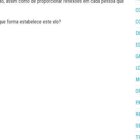
ição, assim como de proporcionar reflexões em cada pessoa que
C
que forma estabelece este elo?
C
D
E
G
L
M
O
P
R
S
T