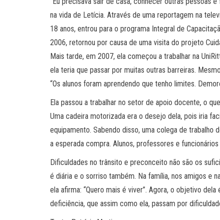
“Eu precisava sair de casa, conhecer outras pessoas e f
na vida de Letícia. Através de uma reportagem na tele
18 anos, entrou para o programa Integral de Capacitaçã
2006, retornou por causa de uma visita do projeto Cuida
Mais tarde, em 2007, ela começou a trabalhar na UniRitte
ela teria que passar por muitas outras barreiras. Mesmo
“Os alunos foram aprendendo que tenho limites. Demoro 
Ela passou a trabalhar no setor de apoio docente, o qu
Uma cadeira motorizada era o desejo dela, pois iria fac
equipamento. Sabendo disso, uma colega de trabalho d
a esperada compra. Alunos, professores e funcionários
Dificuldades no trânsito e preconceito não são os sufic
é diária e o sorriso também. Na família, nos amigos e na
ela afirma: “Quero mais é viver”. Agora, o objetivo d
deficiência, que assim como ela, passam por dificuldad