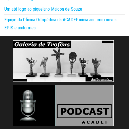
Um até logo ao piquelano Maicon de Souza
Equipe da Oficina Ortopédica da ACADEF inicia ano com novos
EPIS e uniformes