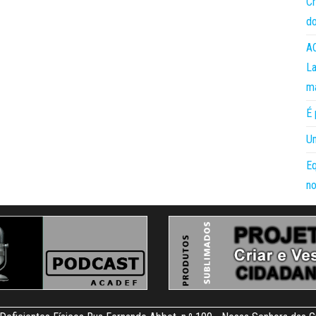
Cr
do
AC
La
m
É 
Um
Eq
no