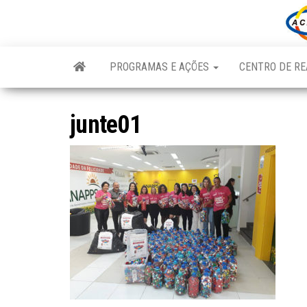
Skip
to
the
content
PROGRAMAS E AÇÕES
CENTRO DE RE
junte01