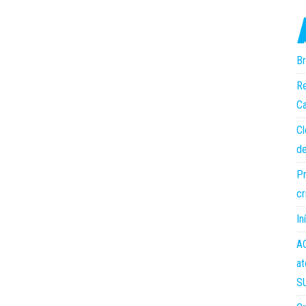
Br
Re
Ca
Cl
de
Pr
cr
In
AC
at
S