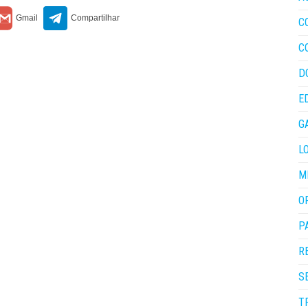
C
C
D
E
G
L
M
O
P
R
S
T