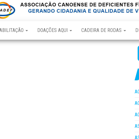
ABILITAÇÃO
DOAÇÕES AQUI
CADEIRA DE RODAS
D
A
A
A
A
A