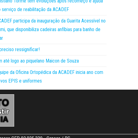
istiano Torme tem evoluções após recomeço e ajuda
 serviço de reabilitação da ACADEF
ADEF participa da inauguração da Guarita Acessível no
mi, que disponibiliza cadeiras anfíbias para banho de
ar
preciso ressignificar!
 até logo ao piquelano Maicon de Souza
uipe da Oficina Ortopédica da ACADEF inicia ano com
vos EPIS e uniformes