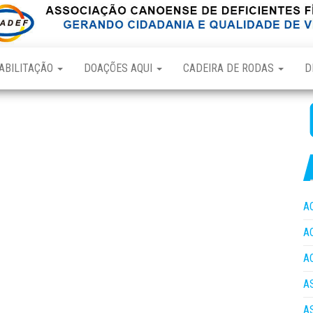
ABILITAÇÃO
DOAÇÕES AQUI
CADEIRA DE RODAS
D
A
A
A
A
A