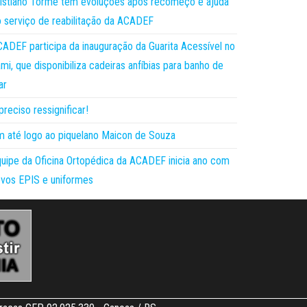
istiano Torme tem evoluções após recomeço e ajuda
 serviço de reabilitação da ACADEF
ADEF participa da inauguração da Guarita Acessível no
mi, que disponibiliza cadeiras anfíbias para banho de
ar
preciso ressignificar!
 até logo ao piquelano Maicon de Souza
uipe da Oficina Ortopédica da ACADEF inicia ano com
vos EPIS e uniformes