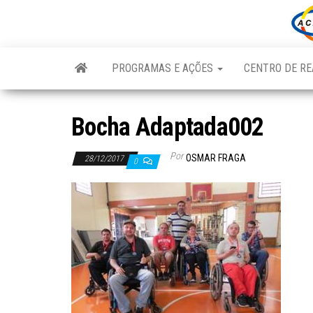
Skip
to
the
content
PROGRAMAS E AÇÕES
CENTRO DE RE
Bocha Adaptada002
Por
OSMAR FRAGA
28/12/2017
0