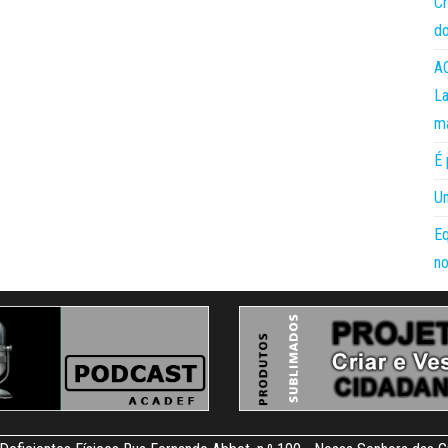
Cr
do
AC
La
m
É 
Um
Eq
no