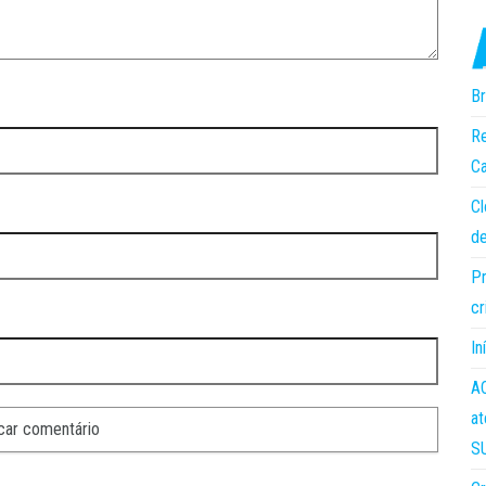
Br
Re
Ca
Cl
de
Pr
cr
In
AC
at
S