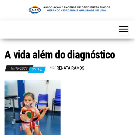
Skip
to
the
content
A vida além do diagnóstico
Por
RENATA RAMOS
10/10/2023
Off