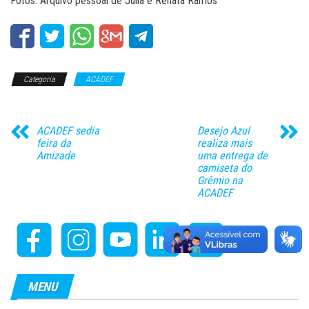
Fotos: Arquivo pessoal de Júlia e Renata Ramos
Categoria
ACADEF
ACADEF sedia
Desejo Azul
feira da
realiza mais
Amizade
uma entrega de
camiseta do
Grêmio na
ACADEF
MENU