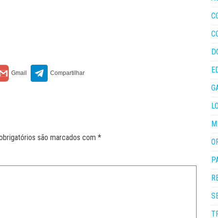
C
C
D
E
G
L
M
obrigatórios são marcados com
*
O
P
R
S
T