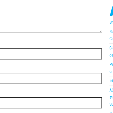
Br
Re
Ca
Cl
de
Pr
cr
In
AC
at
S