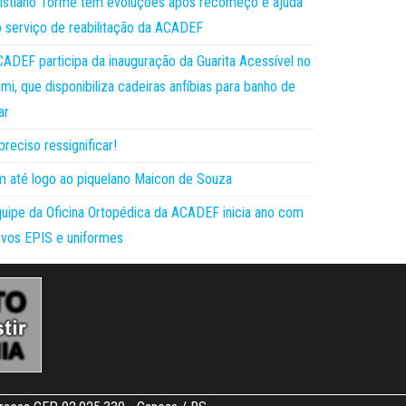
istiano Torme tem evoluções após recomeço e ajuda
 serviço de reabilitação da ACADEF
ADEF participa da inauguração da Guarita Acessível no
mi, que disponibiliza cadeiras anfíbias para banho de
ar
preciso ressignificar!
 até logo ao piquelano Maicon de Souza
uipe da Oficina Ortopédica da ACADEF inicia ano com
vos EPIS e uniformes