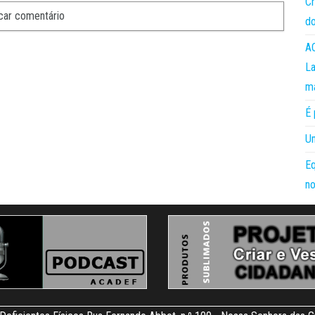
Cr
do
AC
La
m
É 
Um
Eq
no