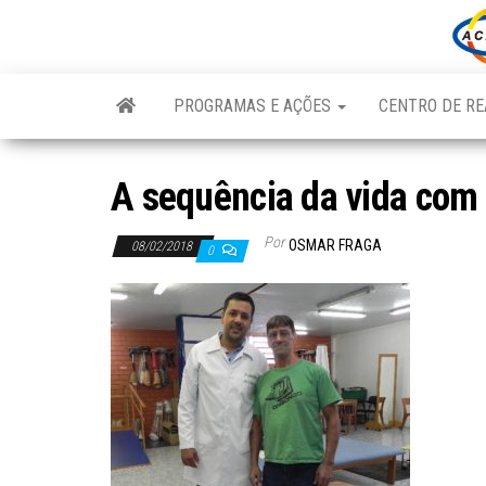
Skip
to
the
content
PROGRAMAS E AÇÕES
CENTRO DE RE
A sequência da vida com
Por
OSMAR FRAGA
08/02/2018
0