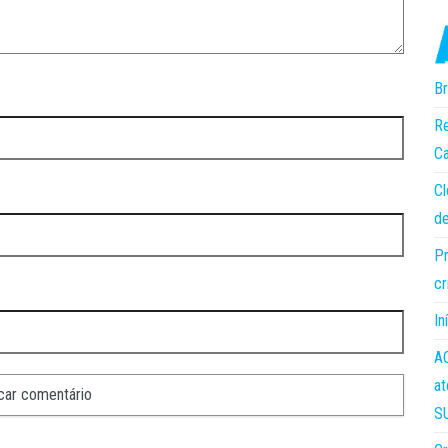
Br
Re
Ca
Cl
de
Pr
cr
In
AC
at
S