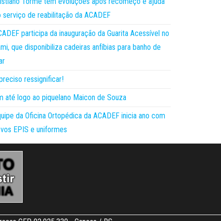
istiano Torme tem evoluções após recomeço e ajuda
 serviço de reabilitação da ACADEF
ADEF participa da inauguração da Guarita Acessível no
mi, que disponibiliza cadeiras anfíbias para banho de
ar
preciso ressignificar!
 até logo ao piquelano Maicon de Souza
uipe da Oficina Ortopédica da ACADEF inicia ano com
vos EPIS e uniformes