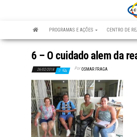
Skip
to
the
content
PROGRAMAS E AÇÕES
CENTRO DE RE
6 – O cuidado alem da re
Por
OSMAR FRAGA
26/02/2018
0