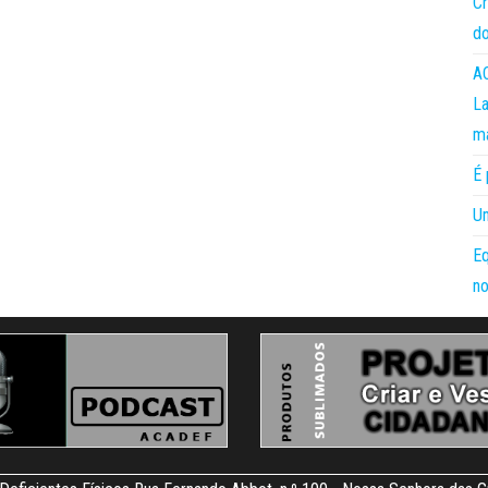
Cr
do
AC
La
m
É 
Um
Eq
no