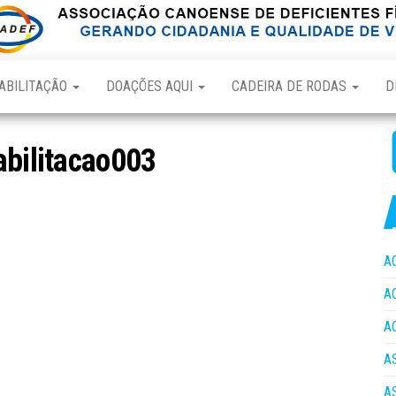
ABILITAÇÃO
DOAÇÕES AQUI
CADEIRA DE RODAS
D
abilitacao003
A
A
A
A
A