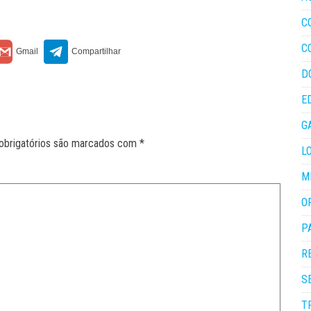
C
C
D
E
G
obrigatórios são marcados com
*
L
M
O
P
R
S
T