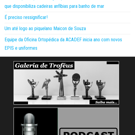
que disponibiliza cadeiras anfíbias para banho de mar
É preciso ressignificar!
Um até logo ao piquelano Maicon de Souza
Equipe da Oficina Ortopédica da ACADEF inicia ano com novos
EPIS e uniformes