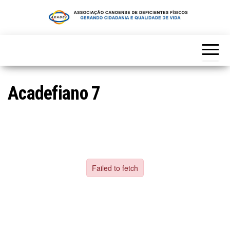
Skip
to
the
content
Acadefiano 7