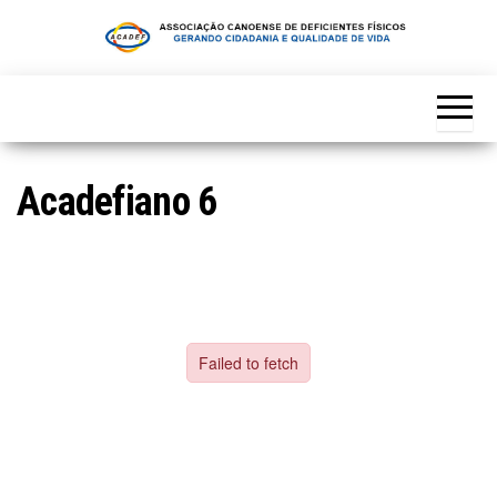
Skip
to
the
content
Acadefiano 6