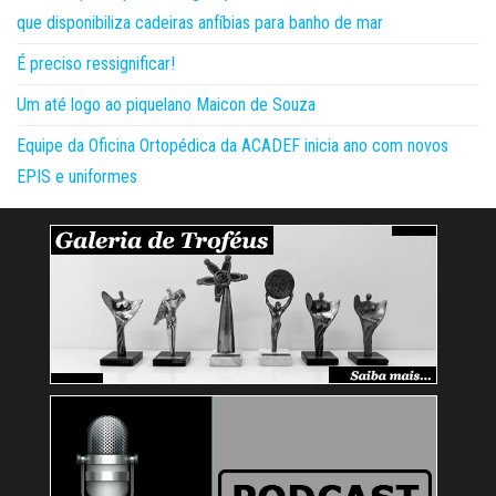
que disponibiliza cadeiras anfíbias para banho de mar
É preciso ressignificar!
Um até logo ao piquelano Maicon de Souza
Equipe da Oficina Ortopédica da ACADEF inicia ano com novos
EPIS e uniformes