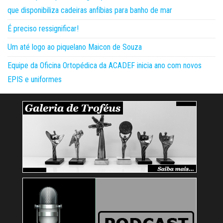
que disponibiliza cadeiras anfíbias para banho de mar
É preciso ressignificar!
Um até logo ao piquelano Maicon de Souza
Equipe da Oficina Ortopédica da ACADEF inicia ano com novos
EPIS e uniformes