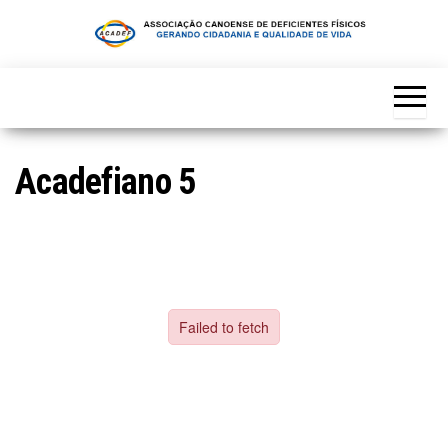
Skip
to
the
content
Acadefiano 5